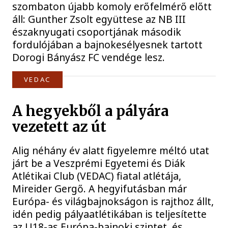
szombaton újabb komoly erőfelmérő előtt
áll: Gunther Zsolt együttese az NB III
északnyugati csoportjának második
fordulójában a bajnokesélyesnek tartott
Dorogi Bányász FC vendége lesz.
VEDAC
A hegyekből a pályára
vezetett az út
Alig néhány év alatt figyelemre méltó utat
járt be a Veszprémi Egyetemi és Diák
Atlétikai Club (VEDAC) fiatal atlétája,
Mireider Gergő. A hegyifutásban már
Európa- és világbajnokságon is rajthoz állt,
idén pedig pályaatlétikában is teljesítette
az U18-as Európa-bajnoki szintet, és