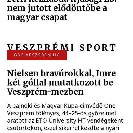
nem jutott elődöntőbe a
magyar csapat
VESZPRÉMI SPORT
ONE VESZPRÉM HC
Nielsen bravúrokkal, Imre
két góllal mutatkozott be
Veszprém-mezben
A bajnoki és Magyar Kupa-címvédő One
Veszprém fölényes, 44–25-ös győzelmet
aratott az ETO University HT vendégeként
csütörtökön, ezzel sikerrel kezdte a nyári