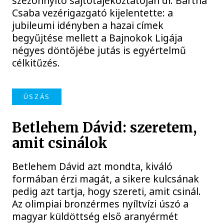
szezonnyitó sajtótájékoztatóján dr. Bartha
Csaba vezérigazgató kijelentette: a
jubileumi idényben a hazai címek
begyűjtése mellett a Bajnokok Ligája
négyes döntőjébe jutás is egyértelmű
célkitűzés.
ÚSZÁS
Betlehem Dávid: szeretem,
amit csinálok
Betlehem Dávid azt mondta, kiváló
formában érzi magát, a sikere kulcsának
pedig azt tartja, hogy szereti, amit csinál.
Az olimpiai bronzérmes nyíltvízi úszó a
magyar küldöttség első aranyérmét