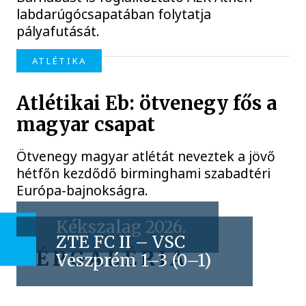
labdarúgócsapatában folytatja
pályafutását.
ATLÉTIKA
Atlétikai Eb: ötvenegy fős a
magyar csapat
Ötvenegy magyar atlétát neveztek a jövő
hétfőn kezdődő birminghami szabadtéri
Európa-bajnokságra.
Kékszalag 2026.
ZTE FC II – VSC
KÉPGALÉRIA
Veszprém 1–3 (0–1)