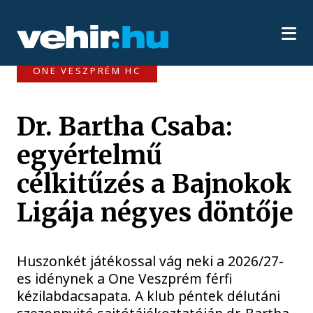
ONE VESZPRÉM HC
Dr. Bartha Csaba:
egyértelmű
célkitűzés a Bajnokok
Ligája négyes döntője
Huszonkét játékossal vág neki a 2026/27-
es idénynek a One Veszprém férfi
kézilabdacsapata. A klub péntek délutáni