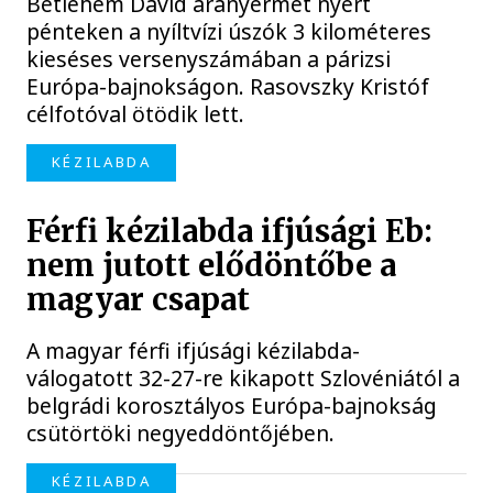
Betlehem Dávid aranyérmet nyert
pénteken a nyíltvízi úszók 3 kilométeres
kieséses versenyszámában a párizsi
Európa-bajnokságon. Rasovszky Kristóf
célfotóval ötödik lett.
KÉZILABDA
Férfi kézilabda ifjúsági Eb:
nem jutott elődöntőbe a
magyar csapat
A magyar férfi ifjúsági kézilabda-
válogatott 32-27-re kikapott Szlovéniától a
belgrádi korosztályos Európa-bajnokság
csütörtöki negyeddöntőjében.
KÉZILABDA