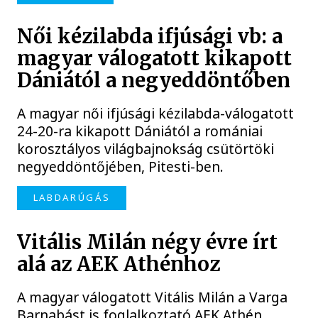
Női kézilabda ifjúsági vb: a
magyar válogatott kikapott
Dániától a negyeddöntőben
A magyar női ifjúsági kézilabda-válogatott
24-20-ra kikapott Dániától a romániai
korosztályos világbajnokság csütörtöki
negyeddöntőjében, Pitesti-ben.
LABDARÚGÁS
Vitális Milán négy évre írt
alá az AEK Athénhoz
A magyar válogatott Vitális Milán a Varga
Barnabást is foglalkoztató AEK Athén