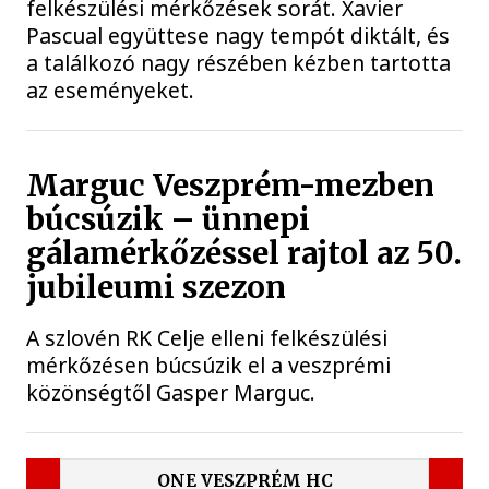
felkészülési mérkőzések sorát. Xavier
Pascual együttese nagy tempót diktált, és
a találkozó nagy részében kézben tartotta
az eseményeket.
Marguc Veszprém-mezben
búcsúzik – ünnepi
gálamérkőzéssel rajtol az 50.
jubileumi szezon
A szlovén RK Celje elleni felkészülési
mérkőzésen búcsúzik el a veszprémi
közönségtől Gasper Marguc.
ONE VESZPRÉM HC